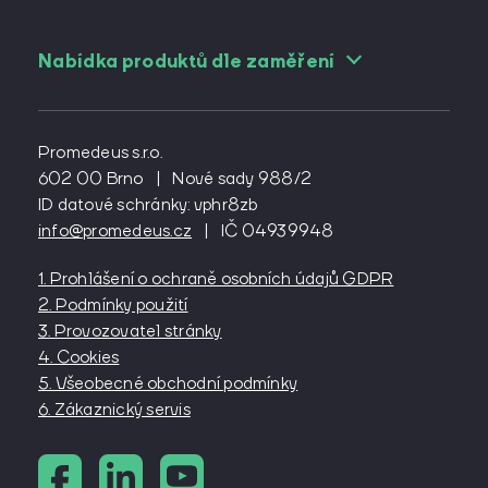
Nabídka produktů dle zaměření
Pro angiology
Pro cévní chirurgy
Promedeus s.r.o.
Pro diabetology
602 00 Brno
|
Nové sady 988/2
ID datové schránky: vphr8zb
Pro gynekology
info@promedeus.cz
|
IČ 04939948
Pro interní lékařství
Pro kardiochirurgy
1. Prohlášení o ochraně osobních údajů GDPR
Pro kardiology
2. Podmínky použití
Pro lázeňství
3. Provozovatel stránky
4. Cookies
Pro neurochirurgy
5. Všeobecné obchodní podmínky
Pro oftalmology
6. Zákaznický servis
Pro onkology
Pro ortopedy
Pro pediatry