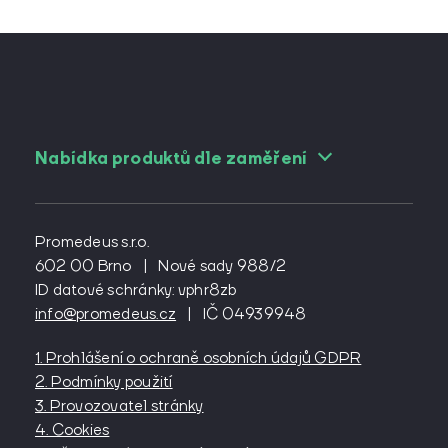
Nabídka produktů dle zaměření
Pro angiology
Pro cévní chirurgy
Promedeus s.r.o.
Pro diabetology
602 00 Brno
|
Nové sady 988/2
ID datové schránky: vphr8zb
Pro gynekology
info@promedeus.cz
|
IČ 04939948
Pro interní lékařství
Pro kardiochirurgy
1. Prohlášení o ochraně osobních údajů GDPR
Pro kardiology
2. Podmínky použití
Pro lázeňství
3. Provozovatel stránky
4. Cookies
Pro neurochirurgy