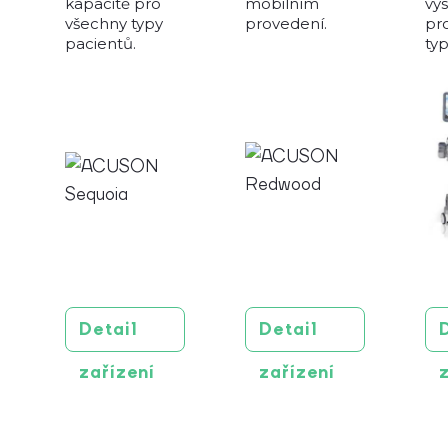
kapacitě pro
mobilním
vys
všechny typy
provedení.
pr
pacientů.
typ
Detail
Detail
zařízení
zařízení