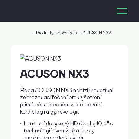
–
Produkty
–
Sonografie
–
ACUSON NX3
ACUSON NX3
Řada ACUSON NX3 nabízí inovativní
zobrazovací řešení pro vyšetření
primárně v obecném zobrazování,
kardiologii a gynekologii.
Intuitivní dotykový HD displej 10,4" s
technologií okamžité odezvy
umožňuje rychlejší výběr