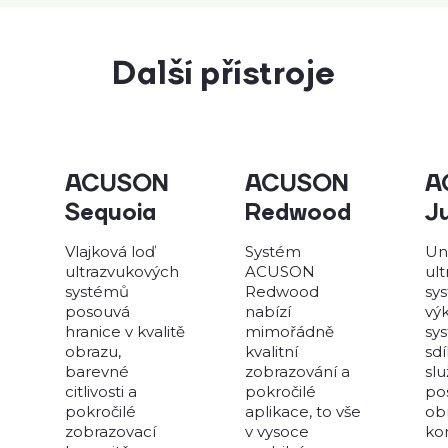
Další přístroje
ACUSON
ACUSON
A
Sequoia
Redwood
J
Vlajková loď
Systém
Un
ultrazvukových
ACUSON
ul
systémů
Redwood
sy
posouvá
nabízí
vý
hranice v kvalitě
mimořádně
sy
obrazu,
kvalitní
sd
barevné
zobrazování a
slu
citlivosti a
pokročilé
po
pokročilé
aplikace, to vše
ob
zobrazovací
v vysoce
ko