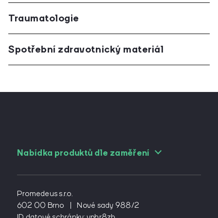
Traumatologie
Spotřební zdravotnický materiál
Nabídka produktů dle zaměření
Pro angiology
Pro cévní chirurgy
Promedeus s.r.o.
Pro diabetology
602 00 Brno
|
Nové sady 988/2
ID datové schránky: vphr8zb
Pro gynekology