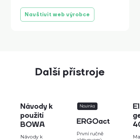
Produktová brožura
stáhnout
Navštívit web výrobce
Další přístroje
Návody k
El
Novinka
použití
g
ERGOact
BOWA
4
První ručně
Návody k
Ma
aktivovaný