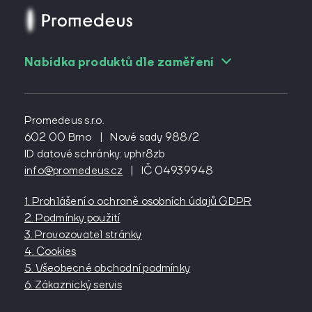
Nabídka produktů dle zaměření
Pro angiology
Pro cévní chirurgy
Promedeus s.r.o.
Pro diabetology
602 00 Brno
|
Nové sady 988/2
ID datové schránky: vphr8zb
Pro gynekology
info@promedeus.cz
|
IČ 04939948
Pro interní lékařství
Pro kardiochirurgy
1. Prohlášení o ochraně osobních údajů GDPR
Pro kardiology
2. Podmínky použití
Pro lázeňství
3. Provozovatel stránky
4. Cookies
Pro neurochirurgy
5. Všeobecné obchodní podmínky
Pro oftalmology
6. Zákaznický servis
Pro onkology
Pro ortopedy