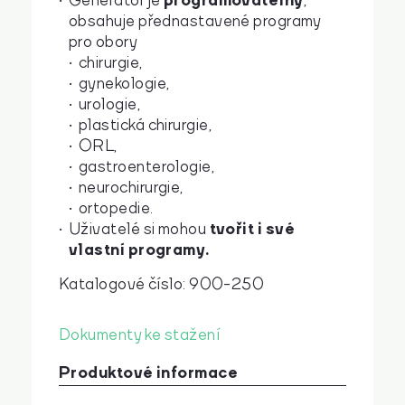
programovatelný
Generátor je
,
obsahuje přednastavené programy
pro obory
chirurgie,
gynekologie,
urologie,
plastická chirurgie,
ORL,
gastroenterologie,
neurochirurgie,
ortopedie.
tvořit i své
Uživatelé si mohou
vlastní programy.
Katalogové číslo: 900-250
Dokumenty ke stažení
Produktové informace