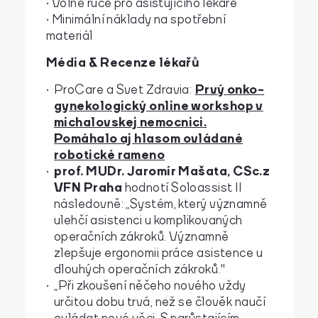
• Volné ruce pro asistujícího lékaře
• Minimální náklady na spotřební
materiál
Média & Recenze lékařů
Prvý onko-
ProCare a Svet Zdravia:
gynekologický online workshop v
michalovskej nemocnici.
Pomáhalo aj hlasom ovládané
robotické rameno
prof. MUDr. Jaromír Mašata, CSc. z
VFN Praha
hodnotí Soloassist II
následovně: „Systém, který významně
ulehčí asistenci u komplikovaných
operačních zákroků. Významně
zlepšuje ergonomii práce asistence u
dlouhých operačních zákroků."
„
Při zkoušení něčeho nového vždy
určitou dobu trvá, než se člověk naučí