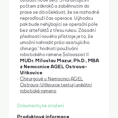
ovládat nové věci. S narůstajícím
počtem zákroků a zaběhnutím do
praxe se dá očekávat, že se rozhodně
neprodlouží čas operace. Výhodou
pak bude nehýbající se operační pole
bez artefaktů z třesu rukou. Zásadní
předností nového přístroje je to, že
umožní nahradit práci asistujícího
chirurga,
“ hodnotí používání
robotického ramene Soloassist II
MUDr. Miloslav Mazur, Ph.D., MBA
z Nemocnice AGEL Ostrava-
Vítkovice
Chirurgové v Nemocnici AGEL
Ostrava-Vítkovice testují unikátní
robotické rameno
Dokumenty ke stažení
Produktové informace