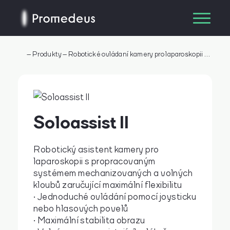
–
Produkty
–
Robotické ovládaní kamery pro laparoskopii
–
Soloas
Soloassist II
Robotický asistent kamery pro
laparoskopii s propracovaným
systémem mechanizovaných a volných
kloubů zaručující maximální flexibilitu
• Jednoduché ovládání pomocí joysticku
nebo hlasových povelů
• Maximální stabilita obrazu