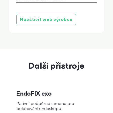
Produktová brožura
stáhnout
Produktový list Soloassist PROMEDEUS
stáhnout
Navštívit web výrobce
Další přístroje
EndoFIX exo
Pasivní podpůrné rameno pro
polohování endoskopu