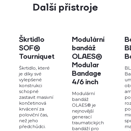
Další přístroje
Škrtidlo
Modulární
B
SOF®
bandáž
B
Tourniquet
OLAES®
B
Modular
Škrtidlo, které
BL
Bandage
je díky své
Ba
vylepšené
um
4/6 inch
konstrukci
ob
schopné
am
Modulární
zastavit masivní
po
bandáž
končetinová
ro
OLAES® je
krvácení za
po
nejnovější
poloviční čas,
mi
generací
než jeho
sp
traumatických
předchůdci.
ma
bandáží pro