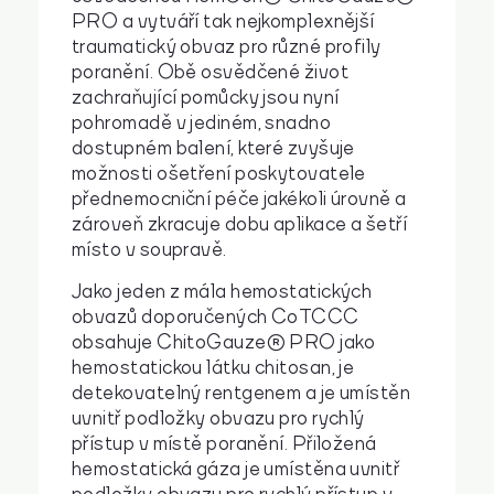
PRO a vytváří tak nejkomplexnější
traumatický obvaz pro různé profily
poranění. Obě osvědčené život
zachraňující pomůcky jsou nyní
pohromadě v jediném, snadno
dostupném balení, které zvyšuje
možnosti ošetření poskytovatele
přednemocniční péče jakékoli úrovně a
zároveň zkracuje dobu aplikace a šetří
místo v soupravě.
Jako jeden z mála hemostatických
obvazů doporučených CoTCCC
obsahuje ChitoGauze® PRO jako
hemostatickou látku chitosan, je
detekovatelný rentgenem a je umístěn
uvnitř podložky obvazu pro rychlý
přístup v místě poranění. Přiložená
hemostatická gáza je umístěna uvnitř