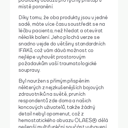
podložky obvazu pro rychlý přístup v
místě poranění.
Díky tomu, že oba produkty jsou v jedné
sadě, máte více času soustředit se na
léčbu pacienta, než hledat a otevírat
několik balení. Jeho plochá verze se
snadno vejde do většiny standardních
IFAKů, což vám dává možnost co
nejlépe vyhovět prostorovým
požadavkům vaší traumatologické
soupravy.
Byl navržen s přímým přispěním
některých z nejzkušenějších bojových
zdravotníků na světě, prvních
respondentů zde doma a našich
koncových uživatelů, takže žádný
detail nebyl opomenut, což z
hemostatického obvazu OLAES® dělá
nejlepší multifunkční součást vybavení