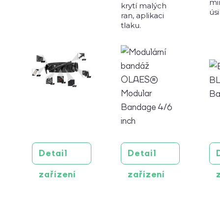
mi
krytí malých
úsil
ran, aplikaci
tlaku.
Detail
Detail
zařízení
zařízení