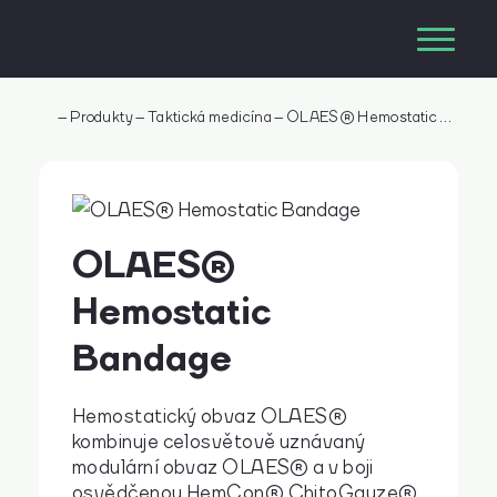
–
Produkty
–
Taktická medicína
–
OLAES® Hemostatic Bandage
OLAES®
Hemostatic
Bandage
Hemostatický obvaz OLAES®
kombinuje celosvětově uznávaný
modulární obvaz OLAES® a v boji
osvědčenou HemCon® ChitoGauze®