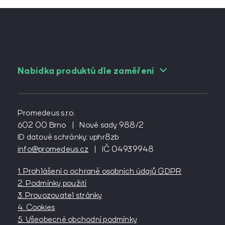
Nabídka produktů dle zaměření
Pro angiology
Pro cévní chirurgy
Promedeus s.r.o.
Pro diabetology
602 00 Brno
|
Nové sady 988/2
ID datové schránky: vphr8zb
Pro gynekology
info@promedeus.cz
|
IČ 04939948
Pro interní lékařství
Pro kardiochirurgy
1. Prohlášení o ochraně osobních údajů GDPR
Pro kardiology
2. Podmínky použití
Pro lázeňství
3. Provozovatel stránky
4. Cookies
Pro neurochirurgy
5. Všeobecné obchodní podmínky
Pro oftalmology