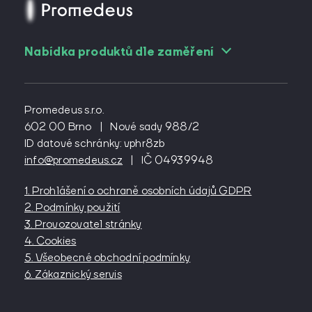
Nabídka produktů dle zaměření
Pro angiology
Pro cévní chirurgy
Promedeus s.r.o.
Pro diabetology
602 00 Brno
|
Nové sady 988/2
ID datové schránky: vphr8zb
Pro gynekology
info@promedeus.cz
|
IČ 04939948
Pro interní lékařství
Pro kardiochirurgy
1. Prohlášení o ochraně osobních údajů GDPR
Pro kardiology
2. Podmínky použití
Pro lázeňství
3. Provozovatel stránky
4. Cookies
Pro neurochirurgy
5. Všeobecné obchodní podmínky
Pro oftalmology
6. Zákaznický servis
Pro onkology
Pro ortopedy