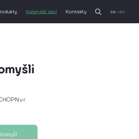
rodukty
Kalendář akcí
Kontakty
cs
–
en
tomyšli
 CHOPN v r.
itomyšl