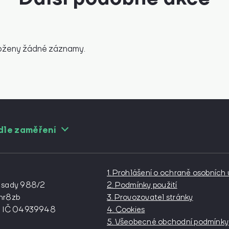
loženy žádné záznamy.
dle zaměření
Pro cévní chirurgy
Pro diabe
Pro interní lékařství
Pro kardio
1. Prohlášení o ochraně osobníc
Pro lázeňství
Pro neuro
 sady 988/2
2. Podmínky použití
phr8zb
3. Provozovatel stránky
Pro onkology
Pro ortop
IČ 04939948
4. Cookies
Pro plastické chirurgy
Pro podia
5. Všeobecné obchodní podmínky
Pro urgentní medicínu
Pro urolo