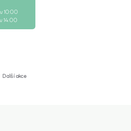
 v 10:00
 v 14:00
Další akce