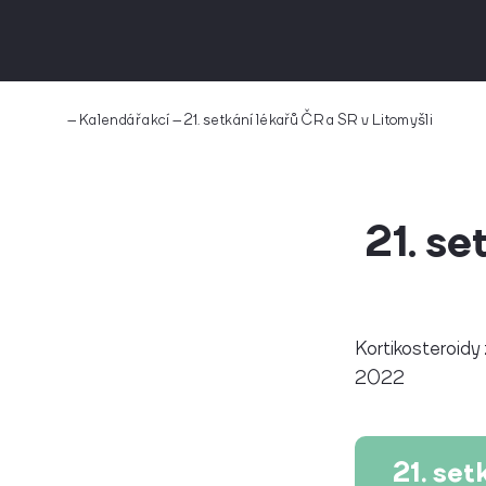
–
Kalendář akcí
–
21. setkání lékařů ČR a SR v Litomyšli
21. se
Kortikosteroid
2022
21. set