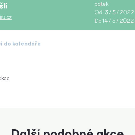
šli
pátek
Od 13 / 5 / 2022
aru.cz
Do 14 / 5 / 2022
ci do kalendáře
akce
Další podobné akce