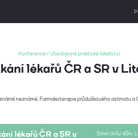
P
Konference / Všeobecné praktické lékařství
tkání lékařů ČR a SR v Li
y známé neznámé; Farmakoterapie průduškového astmatu a
kání lékařů ČR a SR v
Smetanův dům, L