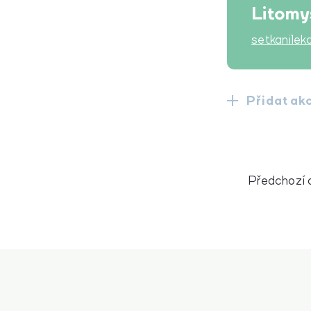
Litomy
setkanilek
Přidat ak
Předchozí 