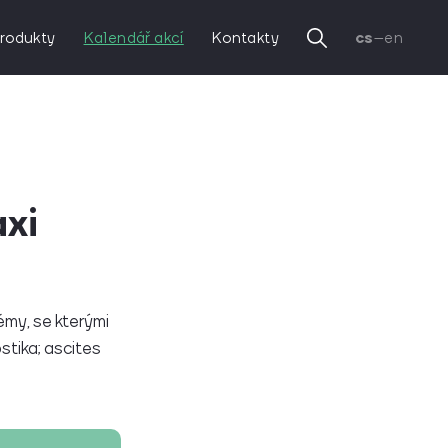
rodukty
Kalendář akcí
Kontakty
cs
–
en
axi
my, se kterými
ostika; ascites