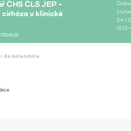
ř ČHS ČLS JEP -
Onlin
 cirhóza v klinické
čtvrt
24 / 
15:15
rague.cz
ci do kalendáře
akce