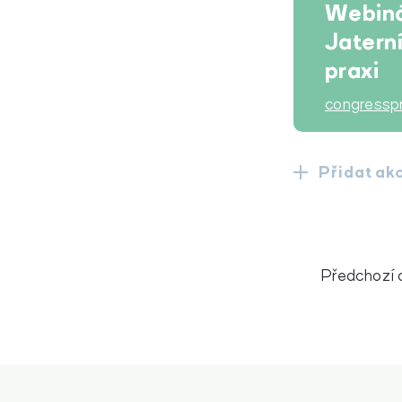
Webiná
Jaterní
praxi
congressp
Přidat ak
Předchozí 