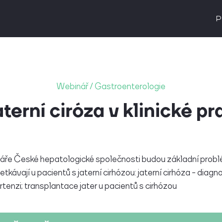
P
Webinář / Gastroenterologie
terní ciróza v klinické pr
ře České hepatologické společnosti budou základní problé
etkávají u pacientů s jaterní cirhózou: jaterní cirhóza - diagn
ertenzi; transplantace jater u pacientů s cirhózou