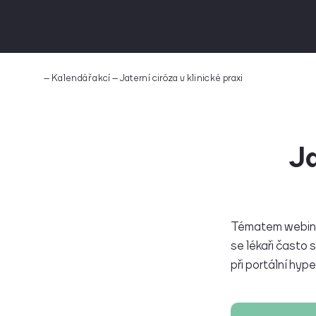
–
Kalendář akcí
–
Jaterní ciróza v klinické praxi
Ja
Tématem webiná
se lékaři často s
při portální hyp