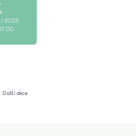
e
ek
2 / 2022
–17:00
Další akce