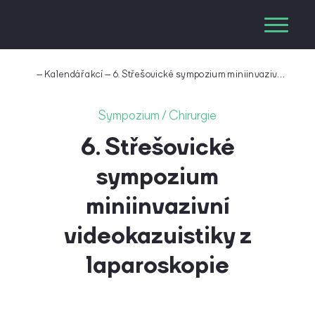
–
Kalendář akcí
–
6. Střešovické sympozium miniinvazivní videokazuistiky z laparoskopie
Sympozium / Chirurgie
6. Střešovické
sympozium
miniinvazivní
videokazuistiky z
laparoskopie