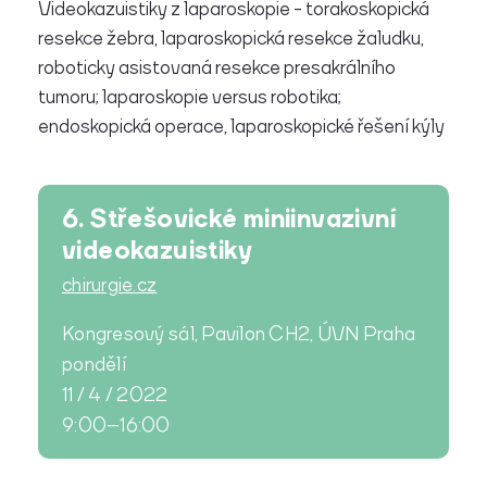
Videokazuistiky z laparoskopie - torakoskopická
resekce žebra, laparoskopická resekce žaludku,
roboticky asistovaná resekce presakrálního
tumoru; laparoskopie versus robotika;
endoskopická operace, laparoskopické řešení kýly
6. Střešovické miniinvazivní
videokazuistiky
chirurgie.cz
Kongresový sál, Pavilon CH2, ÚVN Praha
pondělí
11 / 4 / 2022
9:00–16:00