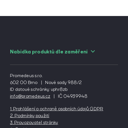
Nabídka produktů dle zaměření
Pro angiology
Pro cévní chirurgy
Promedeus s.r.o.
Pro diabetology
602 00 Brno
|
Nové sady 988/2
ID datové schránky: vphr8zb
Pro gynekology
info@promedeus.cz
|
IČ 04939948
Pro interní lékařství
Pro kardiochirurgy
1. Prohlášení o ochraně osobních údajů GDPR
Pro kardiology
2. Podmínky použití
Pro lázeňství
3. Provozovatel stránky