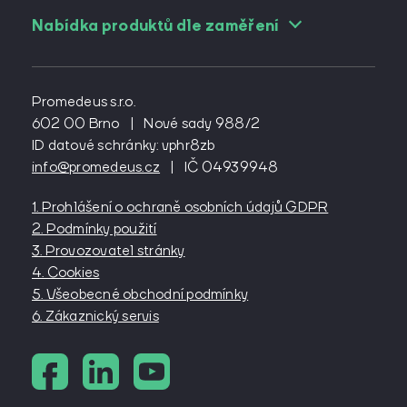
Nabídka produktů dle zaměření
Pro angiology
Pro cévní chirurgy
Promedeus s.r.o.
Pro diabetology
602 00 Brno
|
Nové sady 988/2
ID datové schránky: vphr8zb
Pro gynekology
info@promedeus.cz
|
IČ 04939948
Pro interní lékařství
Pro kardiochirurgy
1. Prohlášení o ochraně osobních údajů GDPR
Pro kardiology
2. Podmínky použití
Pro lázeňství
3. Provozovatel stránky
4. Cookies
Pro neurochirurgy
5. Všeobecné obchodní podmínky
Pro oftalmology
6. Zákaznický servis
Pro onkology
Pro ortopedy
Pro pediatry
Pro plastické chirurgy