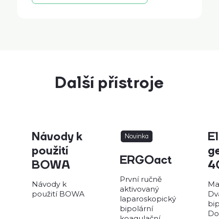
Další přístroje
Návody k
El
Novinka
použití
g
ERGOact
BOWA
4
První ručně
Návody k
Ma
aktivovaný
použití BOWA
Dv
laparoskopický
bip
bipolární
Do
koagulační