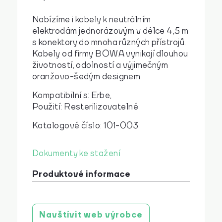
Nabízíme i kabely k neutrálním
elektrodám jednorázovým v délce 4,5 m
s konektory do mnoha různých přístrojů.
Kabely od firmy BOWA vynikají dlouhou
životností, odolností a výjimečným
oranžovo-šedým designem.
Kompatibilní s: Erbe,
Použití: Resterilizovatelné
Katalogové číslo: 101-003
Dokumenty ke stažení
Produktové informace
Návod k použití
stáhnout
Navštívit web výrobce