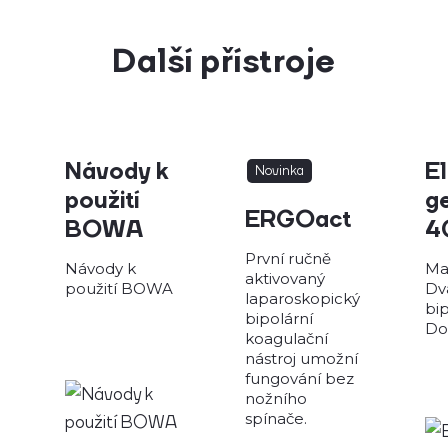
Další přístroje
Návody k
El
Novinka
použití
g
ERGOact
BOWA
4
První ručně
Návody k
Ma
aktivovaný
použití BOWA
Dv
laparoskopický
bip
bipolární
Do
koagulační
nástroj umožní
fungování bez
nožního
spínače.