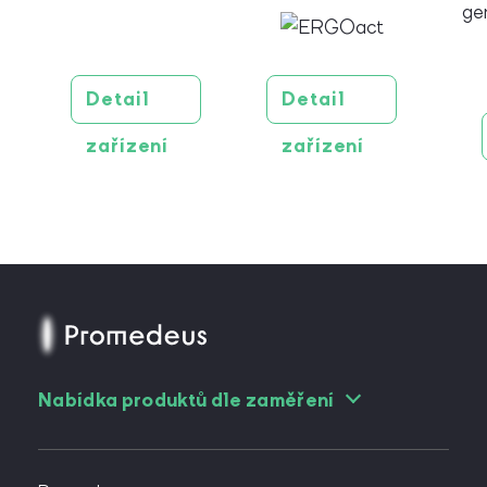
Detail
Detail
zařízení
zařízení
Nabídka produktů dle zaměření
Pro angiology
Pro cévní chirurgy